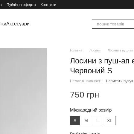
а
Публічна оферта
Контакти
лки
Аксесуари
Головна
Лосини
Лосини з пуш-ап
Лосини з пуш-ап 
Червоний S
Немає в наявності
Написати відгук
750 грн
Міжнародний розмір
S
M
L
XL