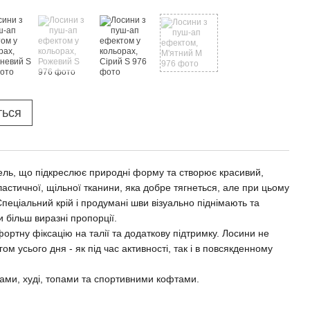
ться
ель, що підкреслює природні форму та створює красивий,
еластичної, щільної тканини, яка добре тягнеться, але при цьому
пеціальний крій і продумані шви візуально піднімають та
 більш виразні пропорції.
ортну фіксацію на талії та додаткову підтримку. Лосини не
ом усього дня - як під час активності, так і в повсякденному
ами, худі, топами та спортивними кофтами.