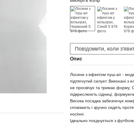
Виберіть колір
Повідомити, коли з'яви
Опис
Лосини з ефектом пуш-ап - мод
підтягнутий силует. Виконані з 
не просвічує та тримає форму. С
підкреслюють сідниці, формуючи
Висока посадка забезпечує комф
сповзають і зручно сидять протяг
носінні.
Ідеально поєднується з футболк