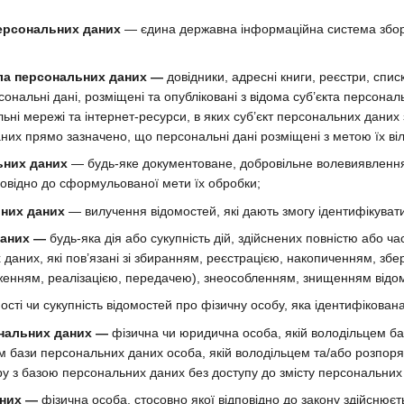
ерсональних даних
— єдина державна інформаційна система збору
ла персональних даних —
довідники, адресні книги, реєстри, списк
ерсональні дані, розміщені та опубліковані з відома суб’єкта перс
ні мережі та інтернет-ресурси, в яких суб’єкт персональних даних 
них прямо зазначено, що персональні дані розміщені з метою їх ві
ьних даних
— будь-яке документоване, добровільне волевиявлення
повідно до сформульованої мети їх обробки;
них даних
— вилучення відомостей, які дають змогу ідентифікуват
даних —
будь-яка дія або сукупність дій, здійснених повністю або ча
 даних, які пов’язані зі збиранням, реєстрацією, накопиченням, з
енням, реалізацією, передачею), знеособленням, знищенням відом
ості чи сукупність відомостей про фізичну особу, яка ідентифікован
нальних даних —
фізична чи юридична особа, якій володільцем б
ом бази персональних даних особа, якій володільцем та/або розпо
ру з базою персональних даних без доступу до змісту персональних
аних —
фізична особа, стосовно якої відповідно до закону здійснюєт