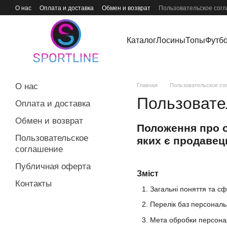
Перейти к основному контенту
О нас
Оплата и доставка
Обмен и возврат
Пользовательское сог
Каталог
Лосины
Топы
Футб
О нас
Главная
Пользовательское со
Пользовате
Оплата и доставка
Обмен и возврат
Положення про о
Пользовательское
яких є продавец
соглашение
Публичная оферта
Зміст
Контакты
Загальні поняття та с
Перелік баз персональ
Мета обробки персона