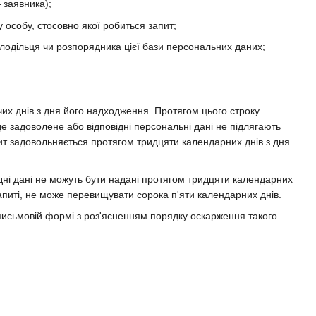
 заявника);
у особу, стосовно якої робиться запит;
олодільця чи розпорядника цієї бази персональних даних;
их днів з дня його надходження. Протягом цього строку
е задоволене або відповідні персональні дані не підлягають
пит задовольняється протягом тридцяти календарних днів з дня
ідні дані не можуть бути надані протягом тридцяти календарних
апиті, не може перевищувати сорока п'яти календарних днів.
 письмовій формі з роз'ясненням порядку оскарження такого