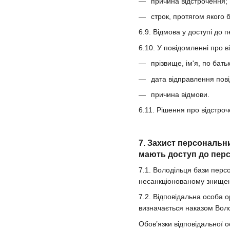
причина відстрочення;
строк, протягом якого 
6.9. Відмова у доступі до 
6.10. У повідомленні про 
прізвище, ім'я, по бать
дата відправлення пов
причина відмови.
6.11. Рішення про відстро
7. Захист персональн
мають доступ до перс
7.1. Володільця бази перс
несанкціонованому знищен
7.2. Відповідальна особа о
визначається наказом Вол
Обов’язки відповідальної о