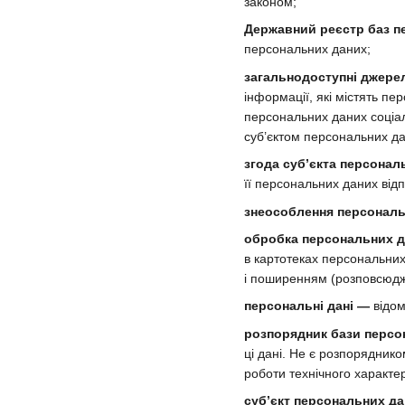
законом;
Державний реєстр баз п
персональних даних;
загальнодоступні джере
інформації, які містять п
персональних даних соціаль
суб’єктом персональних да
згода суб’єкта персонал
її персональних даних від
знеособлення персональ
обробка персональних 
в картотеках персональних
і поширенням (розповсюдж
персональні дані —
відом
розпорядник бази персо
ці дані. Не є розпорядник
роботи технічного характе
суб’єкт персональних д