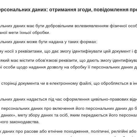
ерсональних даних: отримання згоди, повідомлення про
нальних даних має бути добровільним волевиявленням фізичної осо
ної мети їхньої обробки.
нальних даних може бути надана у таких формах:
 носії з реквізитами, що дає змогу ідентифікувати цей документ і ф
який має містити обов’язкові реквізити, що дають змогу ідентифіку
ї особи щодо надання дозволу на обробку її персональних даних до
й сторінці документа чи в електронному файлі, що обробляється в 
нальних даних надається під час оформлення цивільно-правових відн
а персональних даних про включення його персональних даних до б
даних», мету збору даних та осіб, яким передаються його персона
ного законодавства.
даних про расове або етнічне походження, політичні, релігійні або