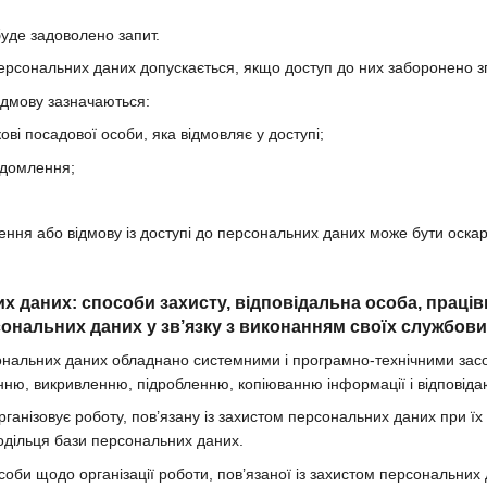
буде задоволено запит.
персональних даних допускається, якщо доступ до них заборонено зг
відмову зазначаються:
кові посадової особи, яка відмовляє у доступі;
ідомлення;
чення або відмову із доступі до персональних даних може бути оска
их даних: способи захисту, відповідальна особа, праці
ональних даних у зв’язку з виконанням своїх службових
ональних даних обладнано системними і програмно-технічними засоба
ню, викривленню, підробленню, копіюванню інформації і відповіда
рганізовує роботу, пов’язану із захистом персональних даних при їх
одільця бази персональних даних.
соби щодо організації роботи, пов’язаної із захистом персональних 