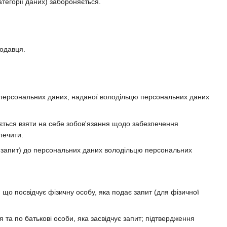
атегорії даних) забороняється.
родавця.
а персональних даних, наданої володільцю персональних даних
яється взяти на себе зобов'язання щодо забезпечення
печити.
— запит) до персональних даних володільцю персональних
, що посвідчує фізичну особу, яка подає запит (для фізичної
 та по батькові особи, яка засвідчує запит; підтвердження