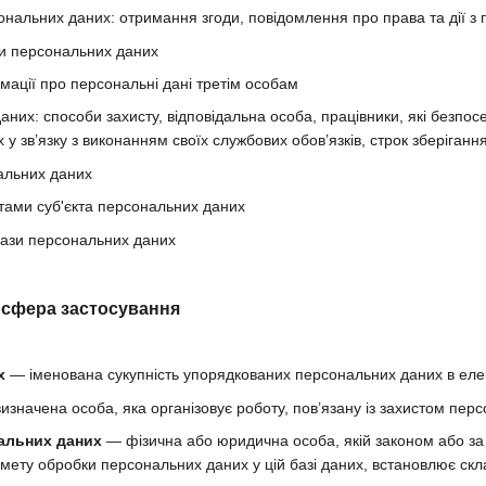
нальних даних: отримання згоди, повідомлення про права та дії з
и персональних даних
мації про персональні дані третім особам
аних: способи захисту, відповідальна особа, працівники, які безпо
у зв’язку з виконанням своїх службових обов’язків, строк зберіган
альних даних
тами суб'єкта персональних даних
бази персональних даних
а сфера застосування
х
— іменована сукупність упорядкованих персональних даних в елек
значена особа, яка організовує роботу, пов’язану із захистом перс
альних даних
— фізична або юридична особа, якій законом або за
 мету обробки персональних даних у цій базі даних, встановлює скл