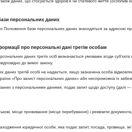
також даних, що стосуються здоров’я чи статевого життя (особливі к
бази персональних даних
цього Положення бази персональних даних знаходяться за адресою п
формації про персональні дані третім особам
ерсональних даних третіх осіб визначається умовами згоди суб'єкт
відповідно до вимог закону.
их даних третій особі не надається, якщо зазначена особа відмовл
країни «Про захист персональних даних» або неспроможна їх забез
в'язаних з персональними даними, подає запит щодо доступу (далі 
атькові, місце проживання (місце перебування) і реквізити документа
ходження юридичної особи, яка подає запит, посада, прізвище, ім'я