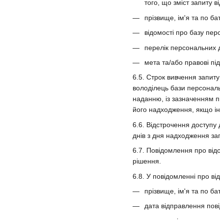
того, що зміст запиту
прізвище, ім'я та по ба
відомості про базу пер
перелік персональних 
мета та/або правові пі
6.5. Строк вивчення запит
володілець бази персональ
наданню, із зазначенням п
його надходження, якщо і
6.6. Відстрочення доступу
днів з дня надходження за
6.7. Повідомлення про від
рішення.
6.8. У повідомленні про в
прізвище, ім'я та по ба
дата відправлення пов