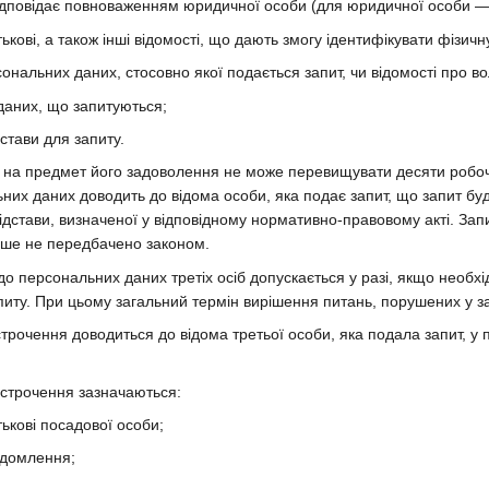
 відповідає повноваженням юридичної особи (для юридичної особи —
тькові, а також інші відомості, що дають змогу ідентифікувати фізичн
сональних даних, стосовно якої подається запит, чи відомості про в
даних, що запитуються;
дстави для запиту.
у на предмет його задоволення не може перевищувати десяти робоч
них даних доводить до відома особи, яка подає запит, що запит буд
ідстави, визначеної у відповідному нормативно-правовому акті. За
нше не передбачено законом.
 до персональних даних третіх осіб допускається у разі, якщо необх
питу. При цьому загальний термін вирішення питань, порушених у з
строчення доводиться до відома третьої особи, яка подала запит, у
ідстрочення зазначаються:
тькові посадової особи;
ідомлення;