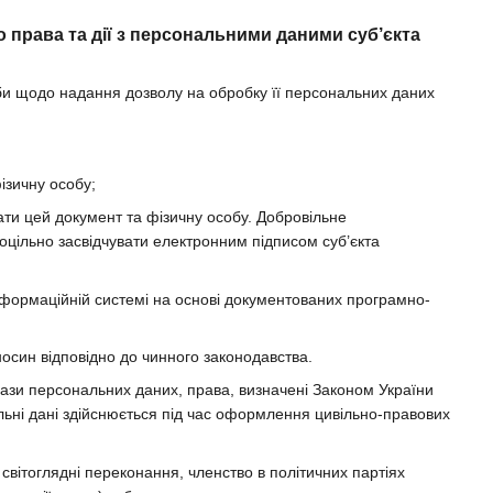
 права та дії з персональними даними суб’єкта
би щодо надання дозволу на обробку її персональних даних
ізичну особу;
вати цей документ та фізичну особу. Добровільне
цільно засвідчувати електронним підписом суб’єкта
інформаційній системі на основі документованих програмно-
осин відповідно до чинного законодавства.
ази персональних даних, права, визначені Законом України
льні дані здійснюється під час оформлення цивільно-правових
 світоглядні переконання, членство в політичних партіях