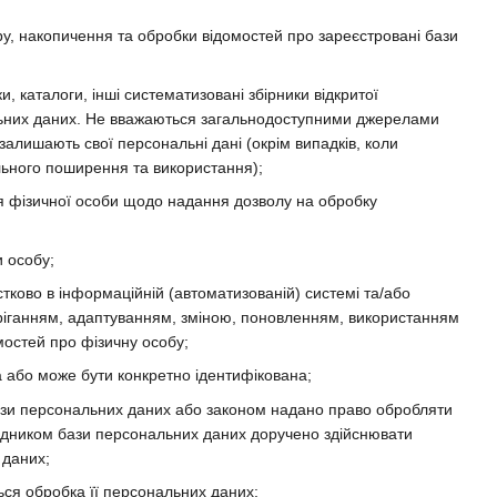
, накопичення та обробки відомостей про зареєстровані бази
и, каталоги, інші систематизовані збірники відкритої
ональних даних. Не вважаються загальнодоступними джерелами
залишають свої персональні дані (окрім випадків, коли
льного поширення та використання);
 фізичної особи щодо надання дозволу на обробку
и особу;
стково в інформаційній (автоматизованій) системі та/або
беріганням, адаптуванням, зміною, поновленням, використанням
остей про фізичну особу;
а або може бути конкретно ідентифікована;
ази персональних даних або законом надано право обробляти
рядником бази персональних даних доручено здійснювати
 даних;
ься обробка її персональних даних;