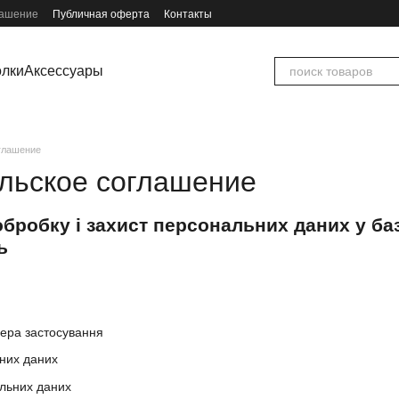
лашение
Публичная оферта
Контакты
олки
Аксессуары
глашение
льское соглашение
бробку і захист персональних даних у ба
ь
фера застосування
них даних
льних даних