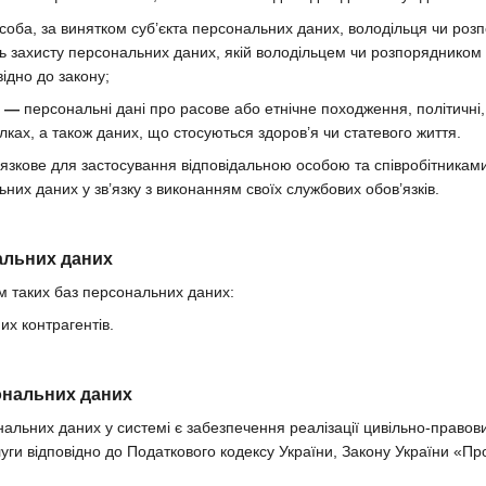
соба, за винятком суб’єкта персональних даних, володільця чи ро
ь захисту персональних даних, якій володільцем чи розпорядником
ідно до закону;
х —
персональні дані про расове або етнічне походження, політичні, 
лках, а також даних, що стосуються здоров’я чи статевого життя.
язкове для застосування відповідальною особою та співробітникам
них даних у зв’язку з виконанням своїх службових обов’язків.
нальних даних
м таких баз персональних даних:
х контрагентів.
ональних даних
альних даних у системі є забезпечення реалізації цивільно-правови
уги відповідно до Податкового кодексу України, Закону України «Про 